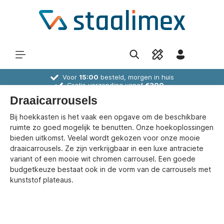
Voor
15:00
besteld, morgen in huis
Gratis verzending vanaf
€300,-
30 dagen
bedenktijd
Deskundig
advies
Draaicarrousels
Bij hoekkasten is het vaak een opgave om de beschikbare
ruimte zo goed mogelijk te benutten. Onze hoekoplossingen
bieden uitkomst. Veelal wordt gekozen voor onze mooie
draaicarrousels. Ze zijn verkrijgbaar in een luxe antraciete
variant of een mooie wit chromen carrousel. Een goede
budgetkeuze bestaat ook in de vorm van de carrousels met
kunststof plateaus.