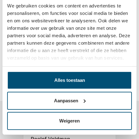
We gebruiken cookies om content en advertenties te
personaliseren, om functies voor social media te bieden
Draaicarrousel 3/4
Draaicarrousel 3/4
rond - Nova Flat
rond met chromen
en om ons websiteverkeer te analyseren. Ook delen we
draadmanden -
informatie over uw gebruik van onze site met onze
Ø820mm - 730-
Log in om prijzen te
Log in om prijzen te
820mm
partners voor social media, adverteren en analyse. Deze
zien
zien
partners kunnen deze gegevens combineren met andere
informatie die u aan ze heeft verstrekt of die ze hebben
verzameld op basis van uw gebruik van hun services.
Bekijk varianten
Bekijk varianten
Alles toestaan
Aanpassen
Wat zeggen onze klanten?
Weigeren