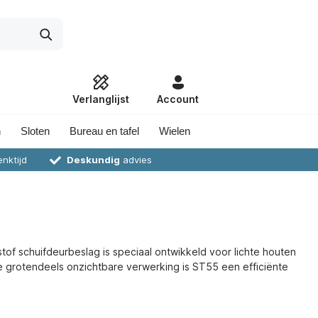
Verlanglijst
Account
n
Sloten
Bureau en tafel
Wielen
nktijd
Deskundig
advies
of schuifdeurbeslag is speciaal ontwikkeld voor lichte houten
 grotendeels onzichtbare verwerking is ST55 een efficiënte