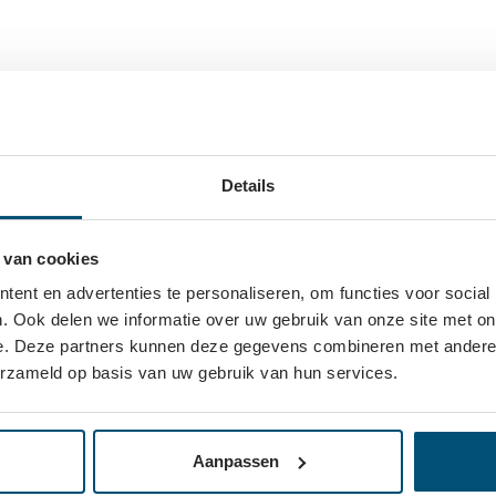
Alternatief voor zwaa
ren. Hierbij schuiven de
Voor toepassingen waarbij een 
 en rustig eindbeeld. Het
schuifdeursystemen zoals Juni
edig op het meubel en de
50 kg per deur.
Details
Waarom kiezen voor 
t een maximaal draagvermogen
Betaalbaar schuifdeursys
e kasttoepassingen.
 van cookies
Speciaal voor inliggende 
Eenvoudige en snelle mo
ent en advertenties te personaliseren, om functies voor social
Grotendeels onzichtbaar 
. Ook delen we informatie over uw gebruik van onze site met on
kheid. Het kunststof profiel
Geschikt voor deuren van
e. Deze partners kunnen deze gegevens combineren met andere i
 waardoor het netjes in het
Maximaal 12 kg per deur
erzameld op basis van uw gebruik van hun services.
Ideaal voor maatwerk en s
d met een boring van 30 mm
Bekijk het ST55 schuifdeursyst
werking en maakt het systeem
kastschuifdeuren.
Aanpassen