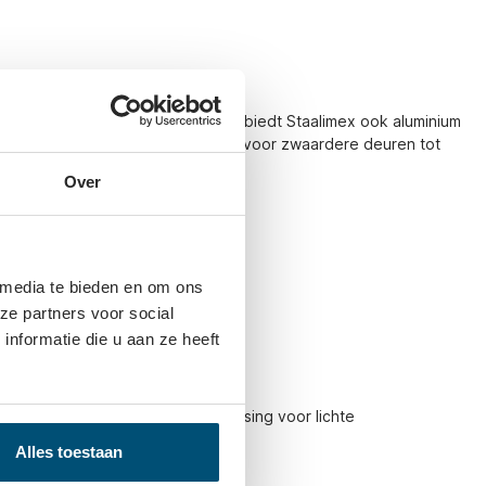
rdere toepassingen
hoger draagvermogen vereist is, biedt Staalimex ook aluminium
or 4. Deze systemen zijn geschikt voor zwaardere deuren tot
Over
ST55
teem voor kasten
houten schuifdeuren
ntage
 media te bieden en om ons
verwerkt
ze partners voor social
af 15 mm dik
nformatie die u aan ze heeft
eriematige productie
eem en kies een praktische oplossing voor lichte
Alles toestaan