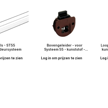
ils - ST55
Bovengeleider - voor
Loop
fdeursysteem
Systeem 55 - kunststof -
kun
bruin
rijzen te zien
Log in om prijzen te zien
Log 