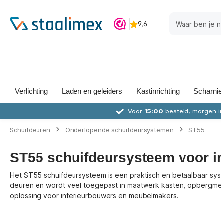
Verlichting
Laden en geleiders
Kastinrichting
Scharni
Voor
15:00
besteld, morgen i
Schuifdeuren
Onderlopende schuifdeursystemen
ST55
ST55 schuifdeursysteem voor i
Het ST55 schuifdeursysteem is een praktisch en betaalbaar syst
deuren en wordt veel toegepast in maatwerk kasten, opbergmeu
oplossing voor interieurbouwers en meubelmakers.