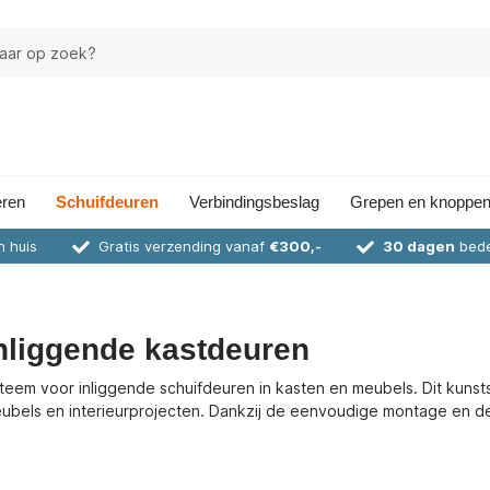
eren
Schuifdeuren
Verbindingsbeslag
Grepen en knoppe
n huis
Gratis verzending vanaf
€300,-
30 dagen
bede
nliggende kastdeuren
eem voor inliggende schuifdeuren in kasten en meubels. Dit kunstst
bels en interieurprojecten. Dankzij de eenvoudige montage en de