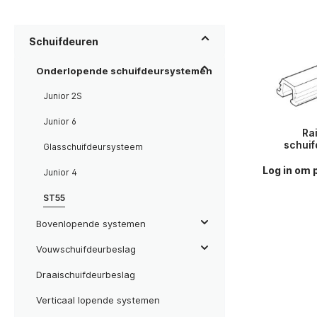
Schuifdeuren
Onderlopende schuifdeursystemen
Junior 2S
Junior 6
Ra
schui
Glasschuifdeursysteem
Log in om p
Junior 4
ST55
Bovenlopende systemen
Vouwschuifdeurbeslag
Draaischuifdeurbeslag
Verticaal lopende systemen