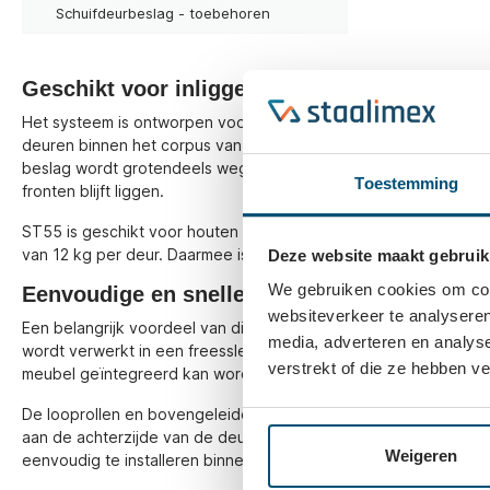
Schuifdeurbeslag - toebehoren
Geschikt voor inliggende kastdeuren
Het systeem is ontworpen voor kasten met inliggende schuifdeu
deuren binnen het corpus van de kast, wat zorgt voor een strak
beslag wordt grotendeels weggewerkt, waardoor de focus voll
Toestemming
fronten blijft liggen.
ST55 is geschikt voor houten deuren vanaf 15 mm dik en heef
van 12 kg per deur. Daarmee is het systeem ideaal voor lichter
Deze website maakt gebruik
We gebruiken cookies om cont
Eenvoudige en snelle montage
websiteverkeer te analyseren
Een belangrijk voordeel van dit systeem is de montagevriendelij
media, adverteren en analys
wordt verwerkt in een freessleuf van 8 mm breed en 6 mm diep,
verstrekt of die ze hebben v
meubel geïntegreerd kan worden.
De looprollen en bovengeleider worden verzonken gemonteer
aan de achterzijde van de deur. Dit zorgt voor een strakke af
Weigeren
eenvoudig te installeren binnen maatwerkprojecten.