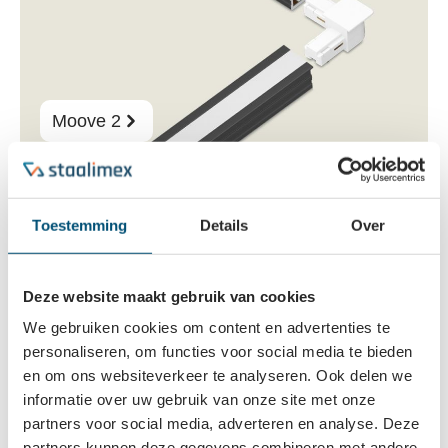
Moove 2
De Moove 2 is een strak infreesprofiel waarmee je
eenvoudig zelf LED profielverlichting op maat maakt.
Toestemming
Details
Over
Na montage blijft een klein stukje zwart profiel
zichtbaar, waardoor een minimalistische afwerking
ontstaat. Dankzij de voorgemonteerde LED strip en de
Deze website maakt gebruik van cookies
Free Cut techniek zaag je het profiel eenvoudig op
We gebruiken cookies om content en advertenties te
iedere gewenste lengte. Via de keuzehulp stel je stap
personaliseren, om functies voor social media te bieden
voor stap een compleet systeem samen.
en om ons websiteverkeer te analyseren. Ook delen we
informatie over uw gebruik van onze site met onze
Start de keuzehulp
partners voor social media, adverteren en analyse. Deze
partners kunnen deze gegevens combineren met andere