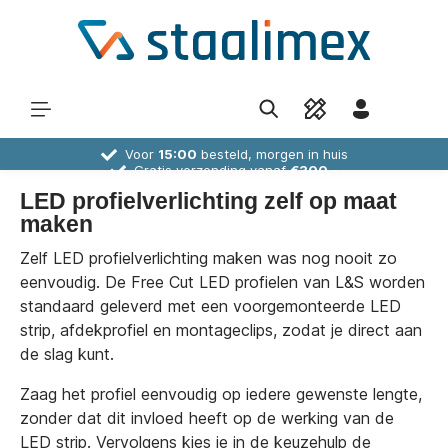
Voor
15:00
besteld, morgen in huis
Gratis verzending vanaf
€300,-
30 dagen
bedenktijd
Deskundig
advies
LED profielverlichting zelf op maat
maken
Zelf LED profielverlichting maken was nog nooit zo
eenvoudig. De Free Cut LED profielen van L&S worden
standaard geleverd met een voorgemonteerde LED
strip, afdekprofiel en montageclips, zodat je direct aan
de slag kunt.
Zaag het profiel eenvoudig op iedere gewenste lengte,
zonder dat dit invloed heeft op de werking van de
LED strip. Vervolgens kies je in de keuzehulp de