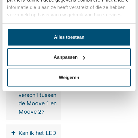
informatie die u aan ze heeft verstrekt of die ze hebben
verzameld op basis van uw gebruik van hun services.
Veelgestelde vragen
Alles toestaan
+
Wat is een
Free Cut LED
Aanpassen
profiel?
Weigeren
+
Wat is het
verschil tussen
de Moove 1 en
Moove 2?
+
Kan ik het LED