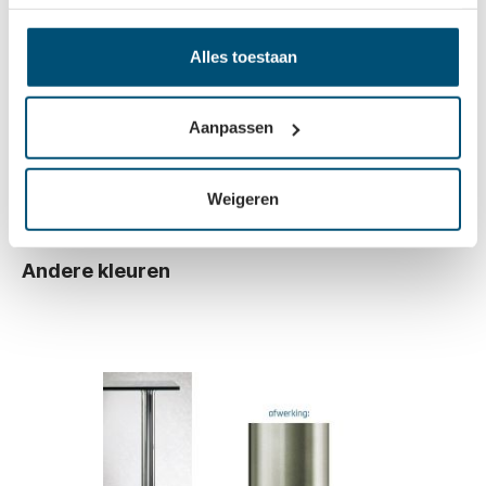
Alles toestaan
Set van 4 zwenkwielen met totaalstop - ronde
tafelpoten Ø 60mm - h: 120mm - zwart
Aanpassen
Log in om prijzen te zien
Weigeren
Andere kleuren