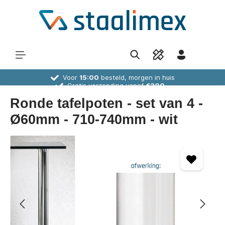
Voor
15:00
besteld, morgen in huis
Gratis verzending vanaf
€300,-
30 dagen
bedenktijd
Deskundig
advies
Ronde tafelpoten - set van 4 -
Ø60mm - 710-740mm - wit