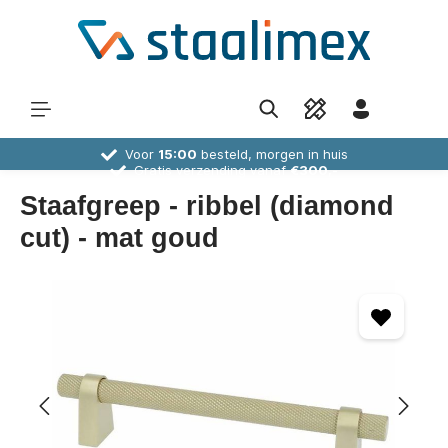
Voor
15:00
besteld, morgen in huis
Gratis verzending vanaf
€300,-
30 dagen
bedenktijd
Deskundig
advies
Staafgreep - ribbel (diamond
cut) - mat goud