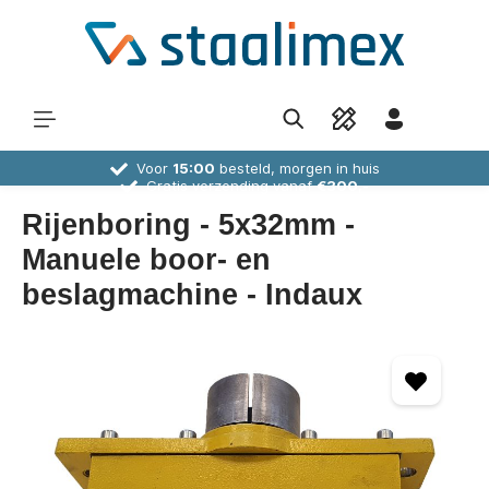
Voor
15:00
besteld, morgen in huis
Gratis verzending vanaf
€300,-
30 dagen
bedenktijd
Deskundig
advies
Rijenboring - 5x32mm -
Manuele boor- en
beslagmachine - Indaux