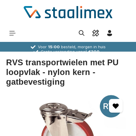
Voor
15:00
besteld, morgen in huis
Gratis verzending vanaf
€300,-
30 dagen
bedenktijd
Deskundig
advies
RVS transportwielen met PU
loopvlak - nylon kern -
gatbevestiging