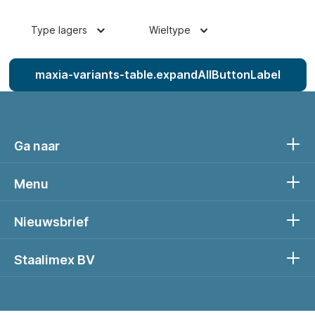
Type lagers
Wieltype
maxia-variants-table.expandAllButtonLabel
Ga naar
Menu
Nieuwsbrief
Staalimex BV