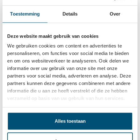
Toestemming
Details
Over
Beschrijving
Desmopan wielen met roestvaststalen rollager,
gemonteerd in volledig roestvaststalen behuizingen. De
Deze website maakt gebruik van cookies
wielen bestaan uit een…
Meer
We gebruiken cookies om content en advertenties te
Eigenschappen
personaliseren, om functies voor social media te bieden
en om ons websiteverkeer te analyseren. Ook delen we
informatie over uw gebruik van onze site met onze
Vaak samen gekocht
partners voor social media, adverteren en analyse. Deze
partners kunnen deze gegevens combineren met andere
informatie die u aan ze heeft verstrekt of die ze hebben
verzameld op basis van uw gebruik van hun services.
Alles toestaan