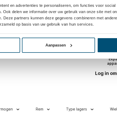
ent en advertenties te personaliseren, om functies voor social
olledig roestvaststalen behuizingen. De
Vaak same
. Ook delen we informatie over uw gebruik van onze site met on
k van polyurethaan. Dit materiaal is slijtvast,
 zorgt voor een geringe rolweerstand met
e. Deze partners kunnen deze gegevens combineren met andere i
erzameld op basis van uw gebruik van hun services.
evoerd als zwenkwiel met gatbevestiging. Het
m.
Aanpassen
Expa
appa
Log in om
rmogen
Rem
Type lagers
Wie