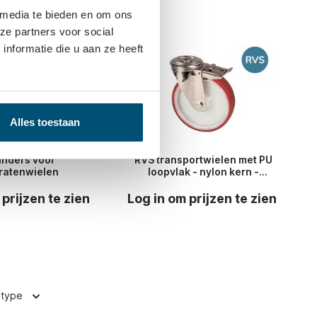
 media te bieden en om ons
n gekocht
ze partners voor social
nformatie die u aan ze heeft
Alles toestaan
nders voor
RVS transportwielen met PU
ratenwielen
loopvlak - nylon kern -
gatbevestiging
 prijzen te zien
Log in om prijzen te zien
ltype