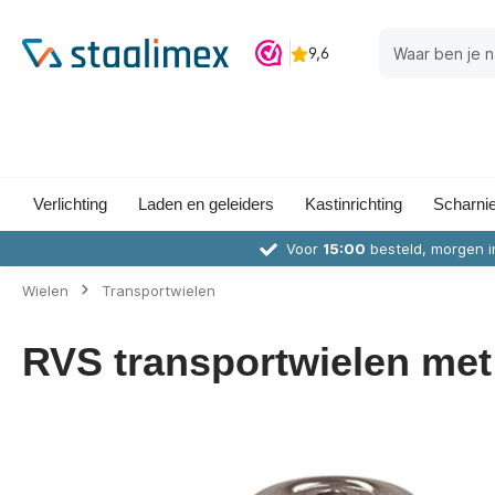
Verlichting
Laden en geleiders
Kastinrichting
Scharni
Voor
15:00
besteld, morgen i
Wielen
Transportwielen
RVS transportwielen met 