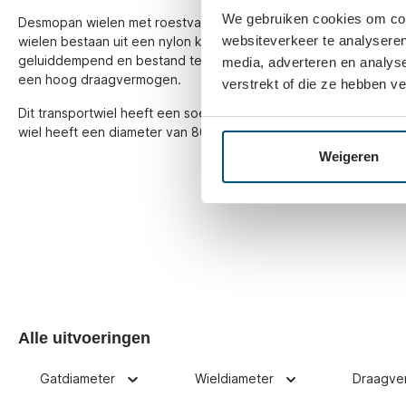
We gebruiken cookies om cont
Desmopan wielen met roestvaststalen rollager, gemonteerd in v
websiteverkeer te analyseren
wielen bestaan uit een nylon kern met een vast verankerd loopvla
geluiddempend en bestand tegen vele chemicaliÃƒÆ’Ã‚Â«n. Het
media, adverteren en analys
een hoog draagvermogen.
verstrekt of die ze hebben v
Dit transportwiel heeft een soepel draaiend rollager en is uitg
wiel heeft een diameter van 80mm en een gatdiameter van 12m
Weigeren
Alle uitvoeringen
Gatdiameter
Wieldiameter
Draagve