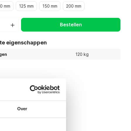
00 mm
125 mm
150 mm
200 mm
Bestellen
ste eigenschappen
gen
120 kg
Over