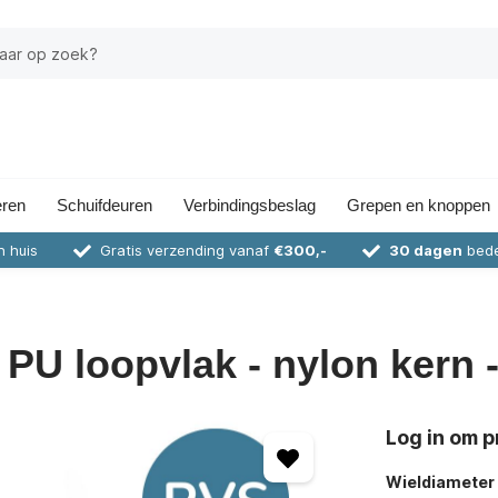
eren
Schuifdeuren
Verbindingsbeslag
Grepen en knoppen
n huis
Gratis verzending vanaf
€300,-
30 dagen
bede
PU loopvlak - nylon kern 
Log in om pr
Wieldiameter