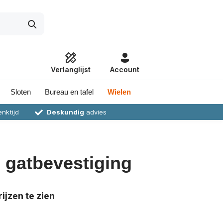
Verlanglijst
Account
Sloten
Bureau en tafel
Wielen
nktijd
Deskundig
advies
- gatbevestiging
ijzen te zien