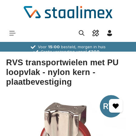
Voor
15:00
besteld, morgen in huis
Gratis verzending vanaf
€300,-
30 dagen
bedenktijd
Deskundig
advies
RVS transportwielen met PU
loopvlak - nylon kern -
plaatbevestiging