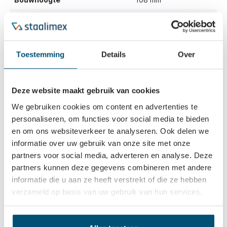
Draagvermogen
120 kg
Toestemming
Details
Over
Beschrijving
Desmopan wielen met roestvaststalen rollager,
Deze website maakt gebruik van cookies
gemonteerd in volledig roestvaststalen behuizingen. De
wielen bestaan uit een…
Meer
We gebruiken cookies om content en advertenties te
personaliseren, om functies voor social media te bieden
Eigenschappen
en om ons websiteverkeer te analyseren. Ook delen we
informatie over uw gebruik van onze site met onze
Vaak samen gekocht
partners voor social media, adverteren en analyse. Deze
partners kunnen deze gegevens combineren met andere
informatie die u aan ze heeft verstrekt of die ze hebben
verzameld op basis van uw gebruik van hun services.