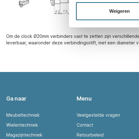
Weigeren
Om de clock Ø20mm verbinders vast te zetten zijn verschillend
leverbaar, waaronder deze verbindingsstift, met een diameter 
Ga naar
Menu
Meubeltechniek
Veelgestelde vragen
Wielentechniek
Contact
Magazijntechniek
Retourbeleid