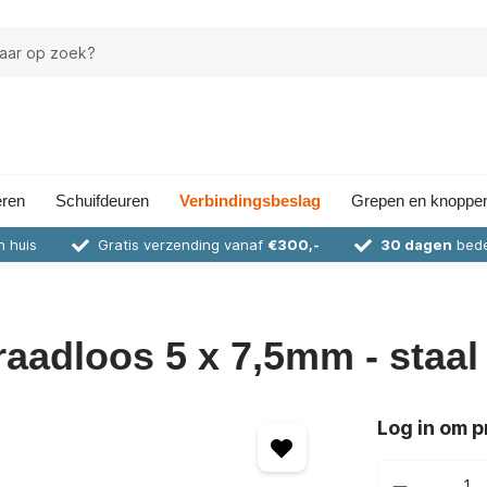
eren
Schuifdeuren
Verbindingsbeslag
Grepen en knoppe
n huis
Gratis verzending vanaf
€300,-
30 dagen
bede
draadloos 5 x 7,5mm - staal
Log in om pr