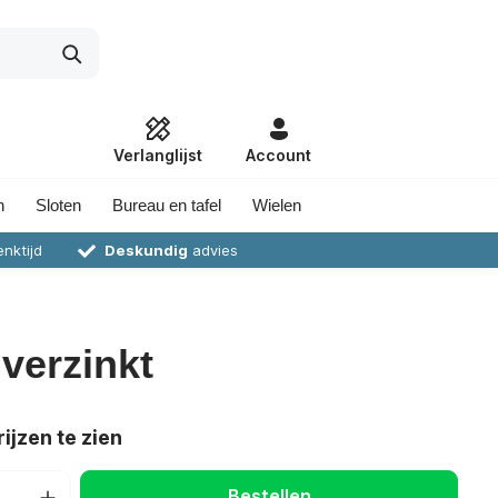
Verlanglijst
Account
n
Sloten
Bureau en tafel
Wielen
nktijd
Deskundig
advies
 verzinkt
ijzen te zien
Bestellen