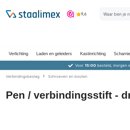
Verlichting
Laden en geleiders
Kastinrichting
Scharni
Voor
15:00
besteld, morgen i
Verbindingsbeslag
Schroeven en bouten
Pen / verbindingsstift - 