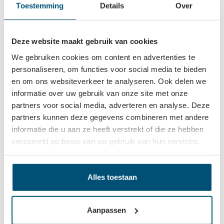
Toestemming
Details
Over
Deze website maakt gebruik van cookies
We gebruiken cookies om content en advertenties te
Log in om prijzen te zien
personaliseren, om functies voor social media te bieden
en om ons websiteverkeer te analyseren. Ook delen we
informatie over uw gebruik van onze site met onze
Bestellen
partners voor social media, adverteren en analyse. Deze
partners kunnen deze gegevens combineren met andere
informatie die u aan ze heeft verstrekt of die ze hebben
verzameld op basis van uw gebruik van hun services.
Beschrijving
Deze mooie zijde grijze knop is perfect te gebruiken op
kast- of keukenlades. De montage van deze meubelknop
Alles toestaan
is erg gemakkel…
Meer
Eigenschappen
Aanpassen