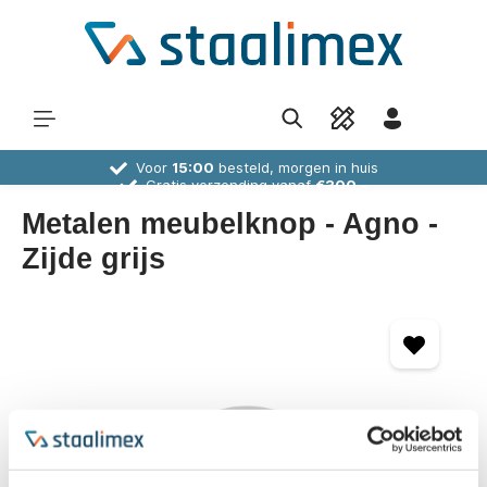
Voor
15:00
besteld, morgen in huis
Gratis verzending vanaf
€300,-
30 dagen
bedenktijd
Deskundig
advies
Metalen meubelknop - Agno -
Zijde grijs