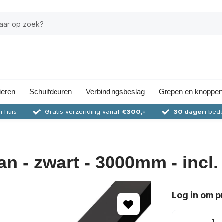
ieren
Schuifdeuren
Verbindingsbeslag
Grepen en knoppe
n huis
Gratis verzending vanaf
€300,-
30 dagen
bede
an - zwart - 3000mm - incl.
Log in om pr