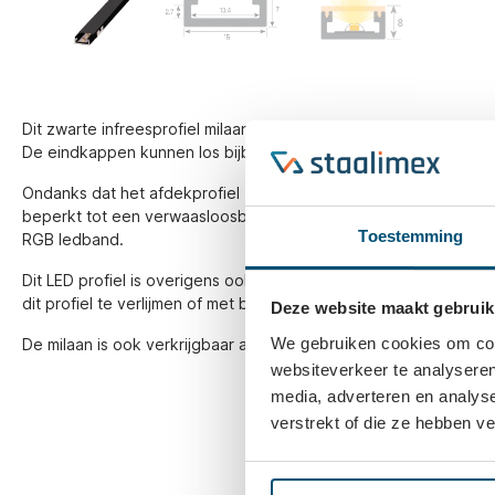
Dit zwarte infreesprofiel milaan heeft een lengte van 3.000mm e
De eindkappen kunnen los bijbesteld worden om het geheel af 
Ondanks dat het afdekprofiel zwart is van kleur heeft het een h
beperkt tot een verwaasloosbare 5% van de originele kleur. Dat
Toestemming
RGB ledband.
Dit LED profiel is overigens ook als opschroef-/opbouwprofiel 
dit profiel te verlijmen of met behulp van een schroefje te beve
Deze website maakt gebruik
We gebruiken cookies om cont
De milaan is ook verkrijgbaar als aluminium profiel met opaalkleu
websiteverkeer te analyseren
media, adverteren en analys
verstrekt of die ze hebben v