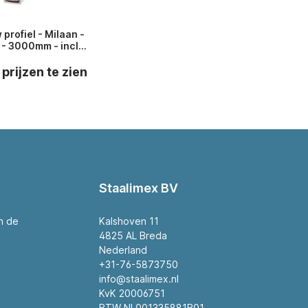
profiel - Milaan -
 - 3000mm - incl.
dekprofiel
 prijzen te zien
Staalimex BV
an de
Kalshoven 11
4825 AL Breda
Nederland
+31-76-5873750
info@staalimex.nl
KvK 20006751
BTW NL001335881B01