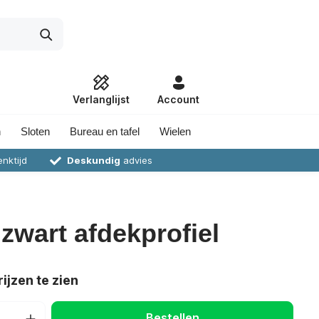
Verlanglijst
Account
n
Sloten
Bureau en tafel
Wielen
nktijd
Deskundig
advies
 zwart afdekprofiel
ijzen te zien
Bestellen