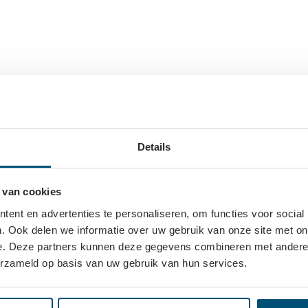
n wordt geleverd inclusief zwart afdekprofiel.
Cut&Conne
te werken.
oge lichtdoorlatendheid. Het verlies wordt
 geldt ook bij gebruik van een Emotion of
Details
te gebruiken. Je kunt er dan voor kiezen om
stigen.
 van cookies
ent en advertenties te personaliseren, om functies voor social
rig afdekprofiel.
Eindkappen
Mil
. Ook delen we informatie over uw gebruik van onze site met on
e. Deze partners kunnen deze gegevens combineren met andere i
Log in om
erzameld op basis van uw gebruik van hun services.
Dit heb je 