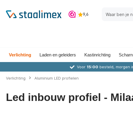
Verlichting
Laden en geleiders
Kastinrichting
Scharn
Voor
15:00
besteld, morgen i
Verlichting
Aluminium LED profielen
Led inbouw profiel - Mila