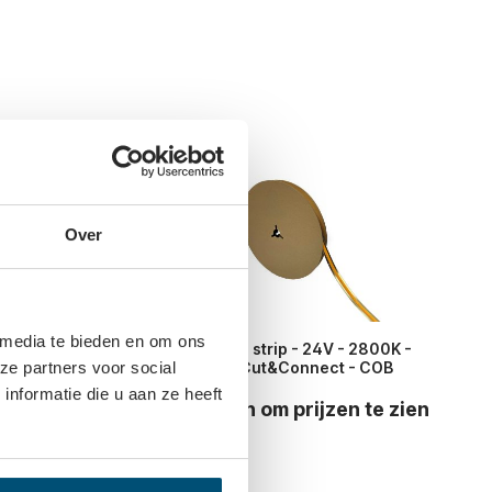
ct
Over
 media te bieden en om ons
set Cut&Connect -
Led strip - 24V - 2800K -
aan - zwart
Cut&Connect - COB
ze partners voor social
nformatie die u aan ze heeft
 prijzen te zien
Log in om prijzen te zien
ook nodig