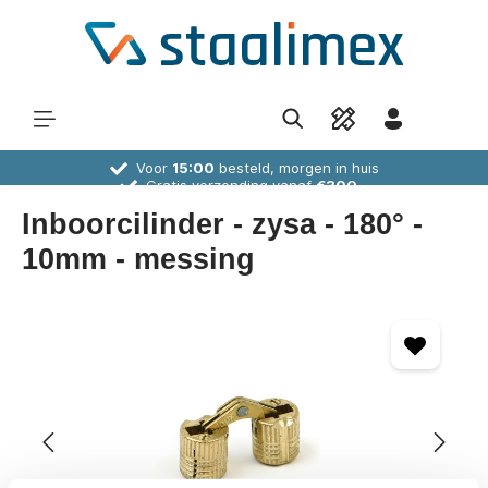
Voor
15:00
besteld, morgen in huis
Gratis verzending vanaf
€300,-
30 dagen
bedenktijd
Deskundig
advies
Inboorcilinder - zysa - 180° -
10mm - messing