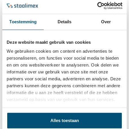
Toestemming
Details
Over
Log in om prijzen te zien
Deze website maakt gebruik van cookies
We gebruiken cookies om content en advertenties te
Diameter
personaliseren, om functies voor social media te bieden
10 mm
12 mm
14 mm
16 mm
18 mm
en om ons websiteverkeer te analyseren. Ook delen we
informatie over uw gebruik van onze site met onze
24 mm
partners voor social media, adverteren en analyse. Deze
partners kunnen deze gegevens combineren met andere
Bestellen
informatie die u aan ze heeft verstrekt of die ze hebben
verzameld op basis van uw gebruik van hun services.
Alles toestaan
Beschrijving