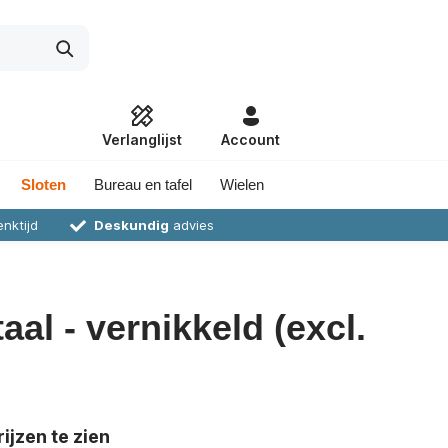
Verlanglijst
Account
Sloten
Bureau en tafel
Wielen
nktijd
Deskundig
advies
aal - vernikkeld (excl.
ijzen te zien