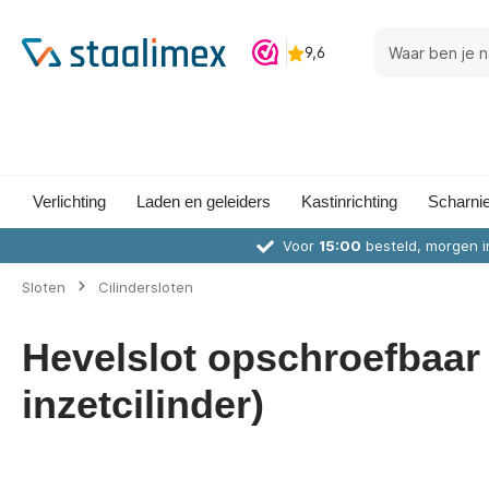
Verlichting
Laden en geleiders
Kastinrichting
Scharni
Voor
15:00
besteld, morgen i
Sloten
Cilindersloten
Hevelslot opschroefbaar -
inzetcilinder)