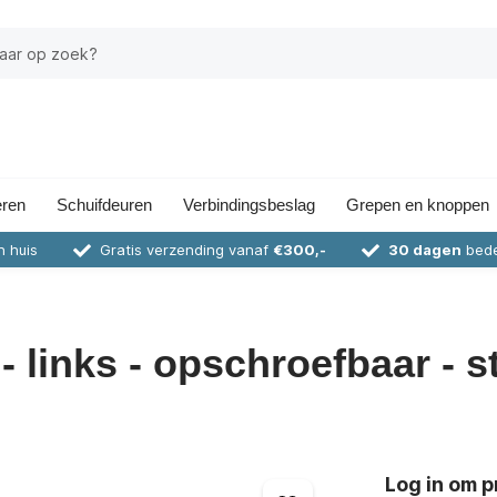
eren
Schuifdeuren
Verbindingsbeslag
Grepen en knoppen
n huis
Gratis verzending vanaf
€300,-
30 dagen
bede
 links - opschroefbaar - st
Log in om pr