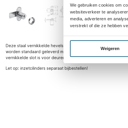
We gebruiken cookies om cont
websiteverkeer te analyseren
media, adverteren en analys
verstrekt of die ze hebben v
Deze staal vernikkelde hevelsloten worden over het algemeen
Weigeren
worden standaard geleverd met rozet en zijn verkrijgbaar in drie 
vernikkelde slot is voor deuren met de scharnieren aan de linker
Let op: inzetcilinders separaat bijbestellen!