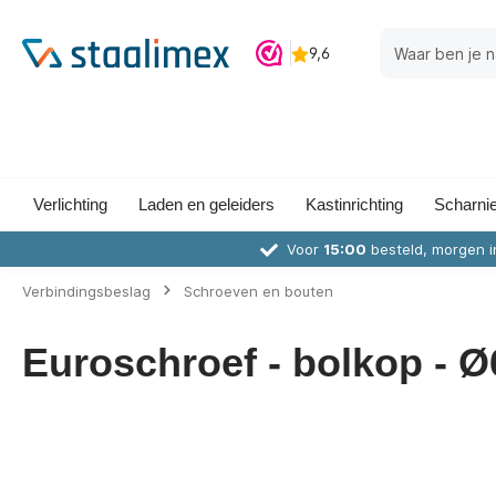
Verlichting
Laden en geleiders
Kastinrichting
Scharni
Voor
15:00
besteld, morgen i
Verbindingsbeslag
Schroeven en bouten
Euroschroef - bolkop - Ø