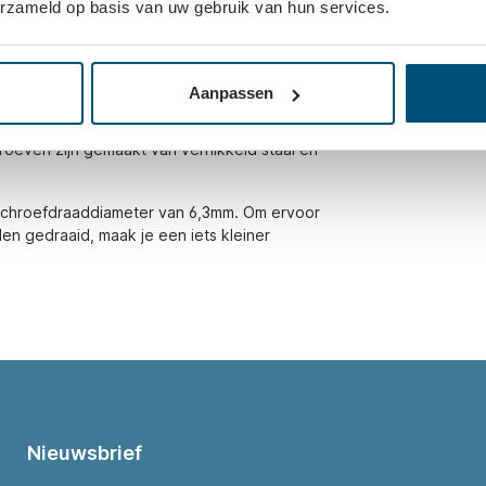
erzameld op basis van uw gebruik van hun services.
Aanpassen
- en meubelbeslag te monteren. Denk hierbij
roeven zijn gemaakt van vernikkeld staal en
schroefdraaddiameter van 6,3mm. Om ervoor
en gedraaid, maak je een iets kleiner
Nieuwsbrief