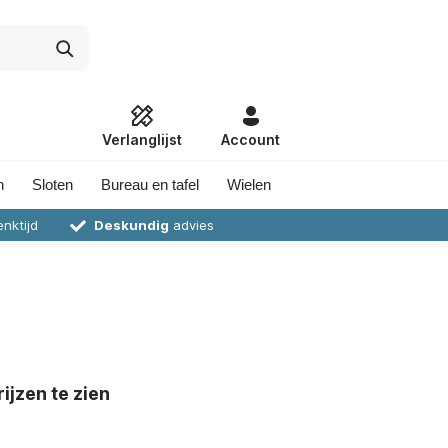
Verlanglijst
Account
n
Sloten
Bureau en tafel
Wielen
nktijd
Deskundig
advies
ijzen te zien