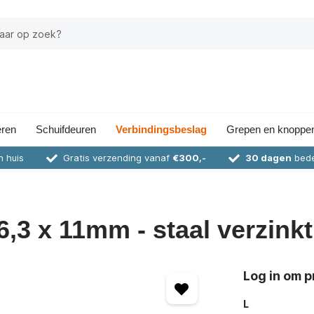
eren
Schuifdeuren
Verbindingsbeslag
Grepen en knoppe
n huis
Gratis verzending vanaf
€300,-
30 dagen
bede
6,3 x 11mm - staal verzinkt
Log in om pr
L