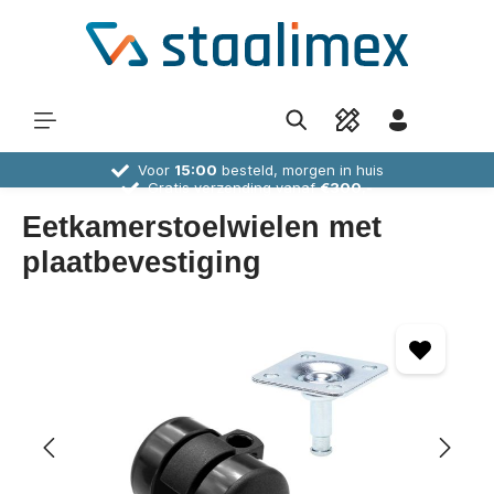
Voor
15:00
besteld, morgen in huis
Gratis verzending vanaf
€300,-
30 dagen
bedenktijd
Deskundig
advies
Eetkamerstoelwielen met
plaatbevestiging