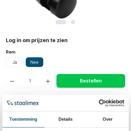
Log in om prijzen te zien
Rem
Ja
Nee
Bestellen
Belangrijkste eigenschappen
Plaatafmeting
38x38 mm
Toestemming
Details
Over
Wieldiameter
37 mm