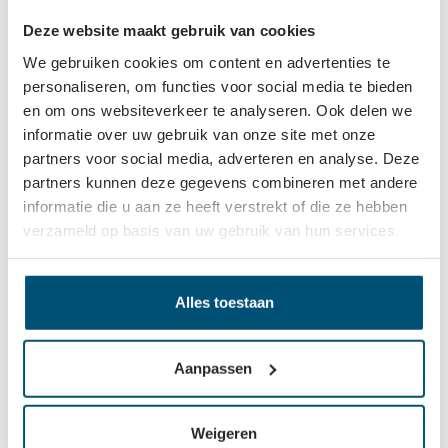
Bouwhoogte
42 mm
Deze website maakt gebruik van cookies
Draagvermogen
50 kg
We gebruiken cookies om content en advertenties te
personaliseren, om functies voor social media te bieden
en om ons websiteverkeer te analyseren. Ook delen we
Beschrijving
informatie over uw gebruik van onze site met onze
partners voor social media, adverteren en analyse. Deze
Deze zwarte nylon dubbelrollen hebben een wieldiameter
partners kunnen deze gegevens combineren met andere
van Ø37mmen zijn verkrijgbaar met of zonder wielrem. De
informatie die u aan ze heeft verstrekt of die ze hebben
wielen hebben…
Meer
verzameld op basis van uw gebruik van hun services.
Eigenschappen
Vaak samen gekocht
Alles toestaan
Aanpassen
Weigeren