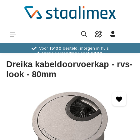
Voor
15:00
besteld, morgen in huis
Gratis verzending vanaf
€300,-
30 dagen
bedenktijd
Deskundig
advies
Dreika kabeldoorvoerkap - rvs-
look - 80mm