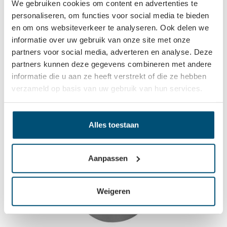
We gebruiken cookies om content en advertenties te
Beschrijving
personaliseren, om functies voor social media te bieden
en om ons websiteverkeer te analyseren. Ook delen we
Om een werkplek netjes te houden is het zaak om
bekabeling goed weg te werken. Met deze luxe dreika
informatie over uw gebruik van onze site met onze
kabeldoorvoerkappen kunn…
Meer
partners voor social media, adverteren en analyse. Deze
partners kunnen deze gegevens combineren met andere
Eigenschappen
informatie die u aan ze heeft verstrekt of die ze hebben
verzameld op basis van uw gebruik van hun services.
Andere kleuren
Alles toestaan
Aanpassen
Weigeren