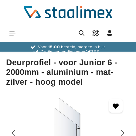
Voor
15:00
besteld, morgen in huis
Gratis verzending vanaf
€300,-
30 dagen
bedenktijd
Deskundig
advies
Deurprofiel - voor Junior 6 -
2000mm - aluminium - mat-
zilver - hoog model