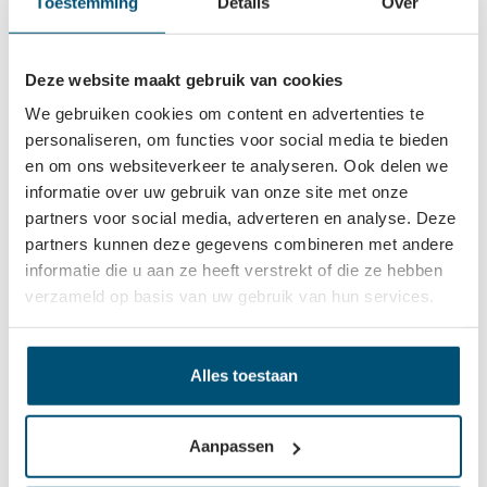
Toestemming
Details
Over
Hoog deurprofiel
Laag deurprofiel
Bestellen
Deze website maakt gebruik van cookies
We gebruiken cookies om content en advertenties te
personaliseren, om functies voor social media te bieden
en om ons websiteverkeer te analyseren. Ook delen we
informatie over uw gebruik van onze site met onze
Beschrijving
partners voor social media, adverteren en analyse. Deze
Het junior 6 softclosing schuifdeurbeslag is een aanvulling
partners kunnen deze gegevens combineren met andere
op het junior 2s schuifdeurbeslag, met naast de softclosing
informatie die u aan ze heeft verstrekt of die ze hebben
ook…
Meer
verzameld op basis van uw gebruik van hun services.
Eigenschappen
Montagehandleiding
1
Alles toestaan
Vaak samen gekocht
Aanpassen