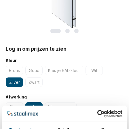
Log in om prijzen te zien
Kleur
Brons
Goud
Kies je RAL-kleur
Wit
Zilver
Zwart
Afwerking
Glans
Mat
Mat structuur
Type