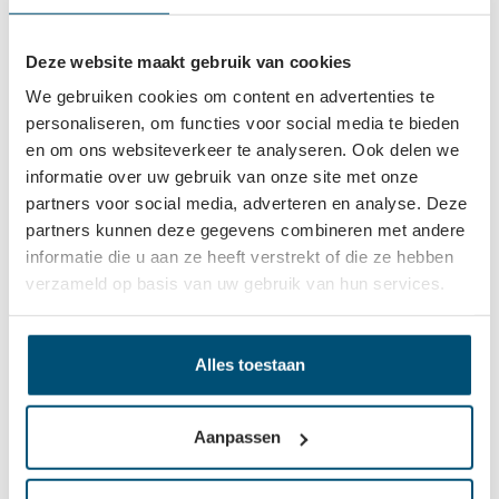
Wieldiameter
50 mm
Bouwhoogte
60.50 mm
Deze website maakt gebruik van cookies
We gebruiken cookies om content en advertenties te
Draagvermogen
50 kg
personaliseren, om functies voor social media te bieden
en om ons websiteverkeer te analyseren. Ook delen we
informatie over uw gebruik van onze site met onze
Beschrijving
partners voor social media, adverteren en analyse. Deze
partners kunnen deze gegevens combineren met andere
Deze Storo dubbelrol wieltjes hebben een wieldiameter
informatie die u aan ze heeft verstrekt of die ze hebben
van Ø50mm. De multifunctionele bureaustoelwielen hebben
verzameld op basis van uw gebruik van hun services.
een hoog draag…
Meer
Eigenschappen
Alles toestaan
Gerelateerd
Aanpassen