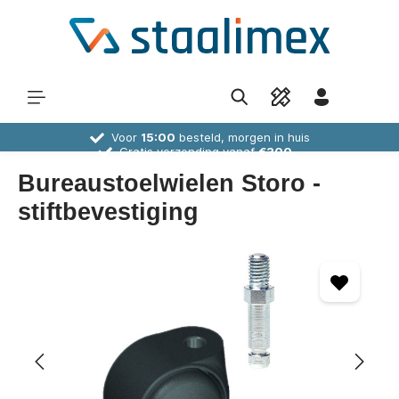
Voor
15:00
besteld, morgen in huis
Gratis verzending vanaf
€300,-
30 dagen
bedenktijd
Deskundig
advies
Bureaustoelwielen Storo -
stiftbevestiging