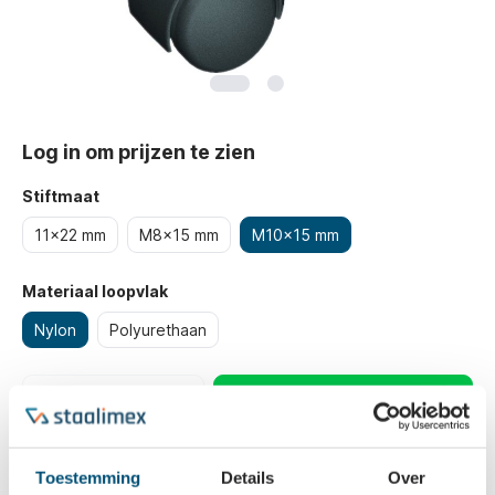
Log in om prijzen te zien
Stiftmaat
11x22 mm
M8x15 mm
M10x15 mm
Materiaal loopvlak
Nylon
Polyurethaan
Bestellen
Belangrijkste eigenschappen
Toestemming
Details
Over