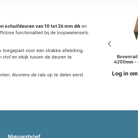
en schuifdeuren van 10 tot 26 mm dik
en
tclose functionaliteit bij de loopwielensets.
k toegepast voor een strakke afwerking.
Bovenrail 
 stof en inkijk tussen de deuren te
4200mm - a
Log in om
ten. Alvorens de rails op te delen eerst
Nieuwsbrief