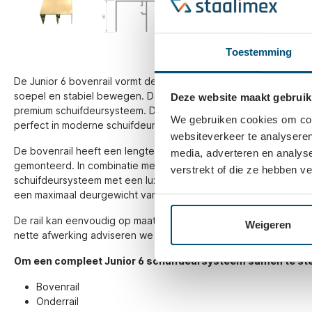
Toestemming
De Junior 6 bovenrail vormt de geleiding van het schuifdeurka
soepel en stabiel bewegen. De bovenrail heeft een afwerking in 
Deze website maakt gebruik
premium schuifdeursysteem. Dankzij de slanke vormgeving en h
We gebruiken cookies om cont
perfect in moderne schuifdeurkasten, wand tot wand kasten en
websiteverkeer te analyseren
De bovenrail heeft een lengte van 4200 millimeter en wordt aan
media, adverteren en analys
gemonteerd. In combinatie met de Junior 6 onderrail en loopwi
verstrekt of die ze hebben v
schuifdeursysteem met een luxe uitstraling. Het Junior 6 syste
een maximaal deurgewicht van 50kg per deur.
De rail kan eenvoudig op maat worden gezaagd en bevestigd 
Weigeren
nette afwerking adviseren we om de rail waterpas te monteren,
Om een compleet Junior 6 schuifdeursysteem samen te stel
Bovenrail
Onderrail