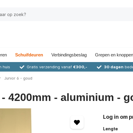
eren
Schuifdeuren
Verbindingsbeslag
Grepen en knoppe
n huis
Gratis verzending vanaf
€300,-
30 dagen
bede
Junior 6 - goud
6 - 4200mm - aluminium - 
Log in om pr
Lengte