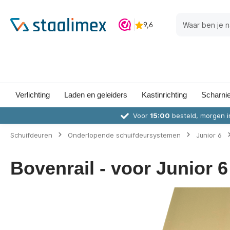
Verlichting
Laden en geleiders
Kastinrichting
Scharni
Voor
15:00
besteld, morgen i
Schuifdeuren
Onderlopende schuifdeursystemen
Junior 6
Bovenrail - voor Junior 