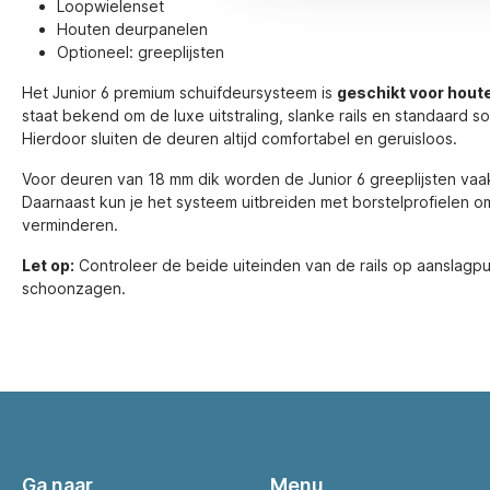
Loopwielenset
Houten deurpanelen
Optioneel: greeplijsten
Het Junior 6 premium schuifdeursysteem is
geschikt voor hout
staat bekend om de luxe uitstraling, slanke rails en standaard sof
Hierdoor sluiten de deuren altijd comfortabel en geruisloos.
Voor deuren van 18 mm dik worden de Junior 6 greeplijsten vaa
Daarnaast kun je het systeem uitbreiden met borstelprofielen om
verminderen.
Let op:
Controleer de beide uiteinden van de rails op aanslagpun
schoonzagen.
Ga naar
Menu