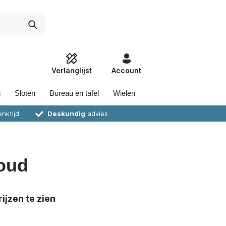
Verlanglijst
Account
n
Sloten
Bureau en tafel
Wielen
nktijd
Deskundig
advies
goud
ijzen te zien