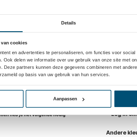
Details
stsysteem en zorgt ervoor dat de schuifdeuren
Dit heb je 
glans wit en is geschikt voor het Junior 6
 van cookies
oogwaardige afwerking past deze rail
ent en advertenties te personaliseren, om functies voor social
 luxe opbergoplossingen.
. Ook delen we informatie over uw gebruik van onze site met on
 de bovenzijde van de kastconstructie of nis
e. Deze partners kunnen deze gegevens combineren met andere i
elensets ontstaat een soepel lopend
erzameld op basis van uw gebruik van hun services.
em is geschikt voor houten schuifdeuren met
worden met verzinkte schroeven. Voor een
Montageset
Aanpassen
delen -
 zodat de schuifdeuren optimaal functioneren.
Log in om
len heb je het volgende nodig
Andere kle