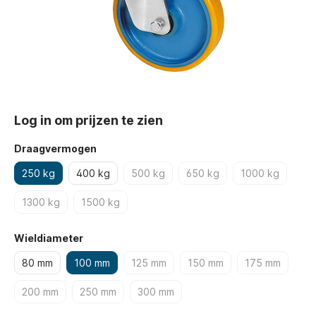
Log in om prijzen te zien
Draagvermogen
250 kg
400 kg
500 kg
650 kg
1000 kg
1300 kg
1500 kg
Wieldiameter
80 mm
100 mm
125 mm
150 mm
175 mm
200 mm
250 mm
300 mm