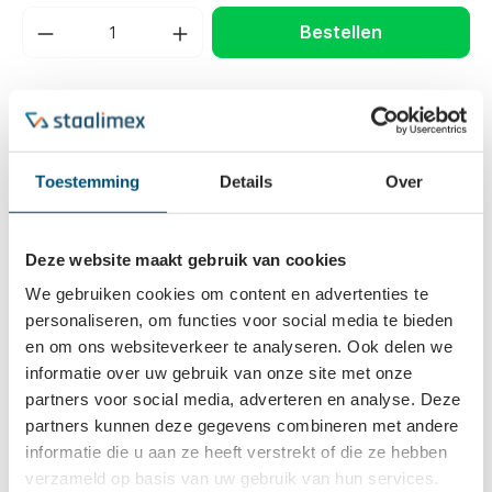
Bestellen
Belangrijkste eigenschappen
Plaatafmeting
135x110 mm
Toestemming
Details
Over
Bouwhoogte
140 mm
Draagvermogen
250 kg
Deze website maakt gebruik van cookies
We gebruiken cookies om content en advertenties te
personaliseren, om functies voor social media te bieden
Beschrijving
en om ons websiteverkeer te analyseren. Ook delen we
Zwenk- en bokwielen met zware, uit plaatstaal geperste
informatie over uw gebruik van onze site met onze
vorken, in glansverzinkte uitvoering. Zo goed als alle
partners voor social media, adverteren en analyse. Deze
zwenkwielen he…
Meer
partners kunnen deze gegevens combineren met andere
Eigenschappen
informatie die u aan ze heeft verstrekt of die ze hebben
verzameld op basis van uw gebruik van hun services.