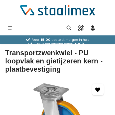
Voor
15:00
besteld, morgen in huis
Gratis verzending vanaf
€300,-
30 dagen
bedenktijd
Deskundig
advies
Transportzwenkwiel - PU
loopvlak en gietijzeren kern -
plaatbevestiging