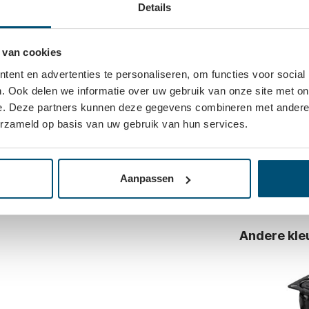
Details
? Dan zijn onze nieuwe volledig witte design
Vaak same
els makkelijk verplaatsen, terwijl je ook
end en olievrij. Dit witte apparatenwiel is
 van cookies
Het wiel heeft een diameter van 75mm en de
ent en advertenties te personaliseren, om functies voor social
. Ook delen we informatie over uw gebruik van onze site met on
e. Deze partners kunnen deze gegevens combineren met andere i
erzameld op basis van uw gebruik van hun services.
Wit des
plaa
Aanpassen
Log in om
Andere kle