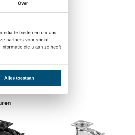
Over
n gekocht
 media te bieden en om ons
ze partners voor social
nformatie die u aan ze heeft
ign zwenkwiel -
tbevestiging
Alles toestaan
 prijzen te zien
uren