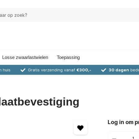
Losse zwaarlastwielen
Toepassing
n huis
Gratis verzending vanaf
€300,-
30 dagen
bede
laatbevestiging
Log in om pr