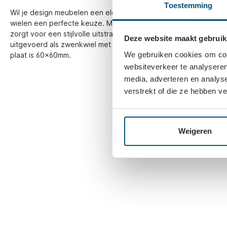
Toestemming
Wil je design meubelen een elegante en praktische touch geven
wielen een perfecte keuze. Met witte zwenkwielen kun je je meub
zorgt voor een stijlvolle uitstraling. De rubberband is geluiddemp
Deze website maakt gebruik
uitgevoerd als zwenkwiel met plaatbevestiging en totaalstop. 
We gebruiken cookies om cont
plaat is 60x60mm.
websiteverkeer te analyseren
media, adverteren en analys
verstrekt of die ze hebben v
Weigeren