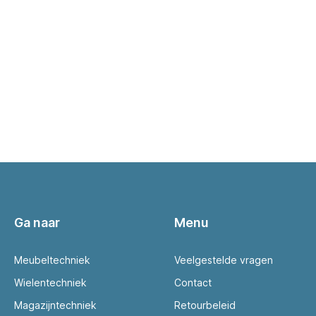
Ga naar
Menu
Meubeltechniek
Veelgestelde vragen
Wielentechniek
Contact
Magazijntechniek
Retourbeleid