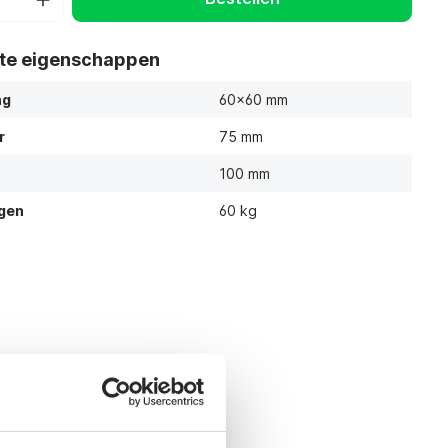
ste eigenschappen
ng
60x60 mm
r
75 mm
100 mm
gen
60 kg