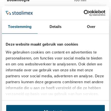
Draagvermogen
100 kg
Toestemming
Details
Over
Beschrijving
De zwenk- en bokwielen van deze serie zijn volledig zwart.
Deze website maakt gebruik van cookies
De zwarte kunststof velgen hebben een zwarte
rubberband, en zijn…
Meer
We gebruiken cookies om content en advertenties te
personaliseren, om functies voor social media te bieden
Eigenschappen
en om ons websiteverkeer te analyseren. Ook delen we
informatie over uw gebruik van onze site met onze
Vaak samen gekocht
partners voor social media, adverteren en analyse. Deze
partners kunnen deze gegevens combineren met andere
informatie die u aan ze heeft verstrekt of die ze hebben
verzameld op basis van uw gebruik van hun services.