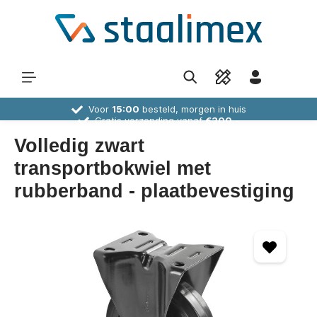
Voor
15:00
besteld, morgen in huis
Gratis verzending vanaf
€300,-
30 dagen
bedenktijd
Deskundig
advies
Volledig zwart
transportbokwiel met
rubberband - plaatbevestiging