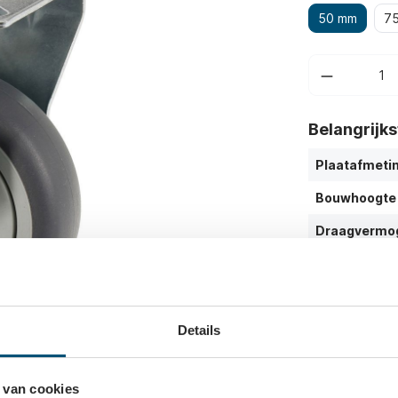
50 mm
7
Belangrijk
Plaatafmeti
Bouwhoogte
Draagvermo
Details
 van cookies