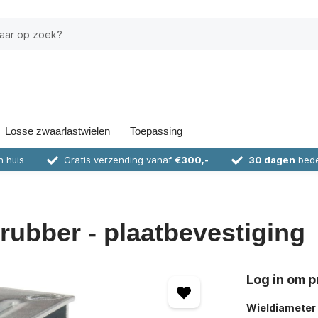
Losse zwaarlastwielen
Toepassing
n huis
Gratis verzending vanaf
€300,-
30 dagen
bede
 rubber - plaatbevestiging
Log in om pr
Wieldiameter