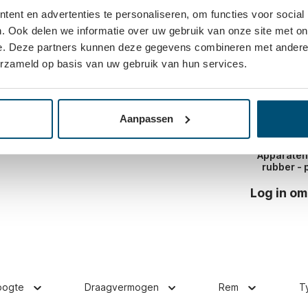
ent en advertenties te personaliseren, om functies voor social
stische rubberband en kogellager. Dit
Vaak same
. Ook delen we informatie over uw gebruik van onze site met on
en ROHS normen. Dit grijze apparatenwiel is
en diameter van 50mm en de plaat is 56x56mm.
e. Deze partners kunnen deze gegevens combineren met andere i
erzameld op basis van uw gebruik van hun services.
Aanpassen
Apparaten
rubber - 
Log in om
oogte
Draagvermogen
Rem
T