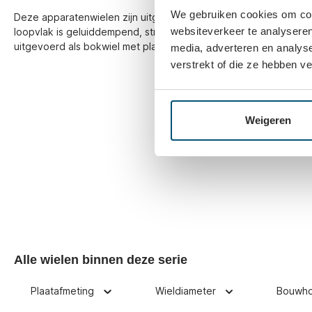
We gebruiken cookies om cont
Deze apparatenwielen zijn uitgevoerd met een grijze thermopla
websiteverkeer te analyseren
loopvlak is geluiddempend, streepvrij, olievrij en conform PAK 
uitgevoerd als bokwiel met plaatbevestiging. Het wiel heeft e
media, adverteren en analys
verstrekt of die ze hebben v
Weigeren
Alle wielen binnen deze serie
Plaatafmeting
Wieldiameter
Bouwh