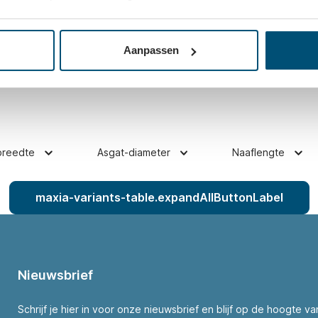
 verankerd loopvlak van polyurethaan. Dit
emicaliÃƒÆ’Ã‚Â«n. Het zorgt voor een geringe
n diameter van 80mm.
Aanpassen
breedte
Asgat-diameter
Naaflengte
maxia-variants-table.expandAllButtonLabel
Nieuwsbrief
Schrijf je hier in voor onze nieuwsbrief en blijf op de hoogte v