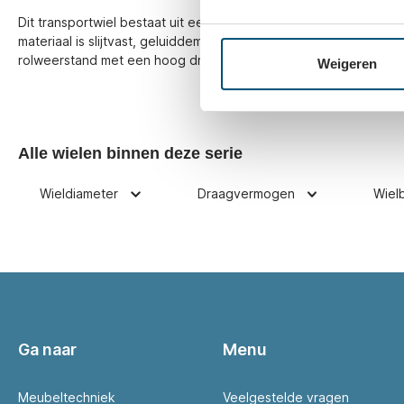
Dit transportwiel bestaat uit een witte nylon kern met een vast
materiaal is slijtvast, geluiddempend en bestand tegen vele ch
rolweerstand met een hoog draagvermogen. Het wiel heeft ee
Weigeren
Alle wielen binnen deze serie
Wieldiameter
Draagvermogen
Wiel
Ga naar
Menu
Meubeltechniek
Veelgestelde vragen