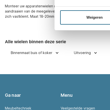
Monteer uw apparatenwielen met boutgat stevig met deze rond
aandraaien van de meegeleverde M10 inbusbout zet deze ronde
zich vastklemt. Maat 18-20mm.
Weigeren
Alle wielen binnen deze serie
Binnenmaat buis of koker
Uitvoering
Ga naar
Menu
Meubeltechniek
Veelgestelde vragen