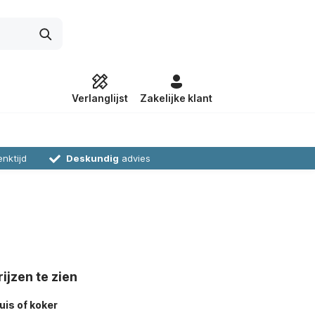
Verlanglijst
Zakelijke klant
nktijd
Deskundig
advies
ijzen te zien
is of koker