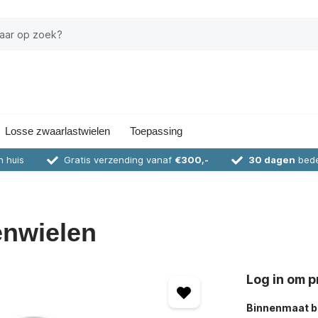
Losse zwaarlastwielen
Toepassing
n huis
Gratis verzending vanaf
€300,-
30 dagen
bede
enwielen
Log in om pr
Binnenmaat bu