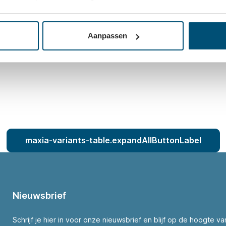
e en vierkante buis expanders. Met het
 expander uit in de buis, waardoor deze
Aanpassen
maxia-variants-table.expandAllButtonLabel
Nieuwsbrief
Schrijf je hier in voor onze nieuwsbrief en blijf op de hoogte v