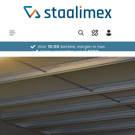
Voor
15:00
besteld, morgen in huis
Gratis verzending vanaf
€300,-
30 dagen
bedenktijd
Deskundig
advies