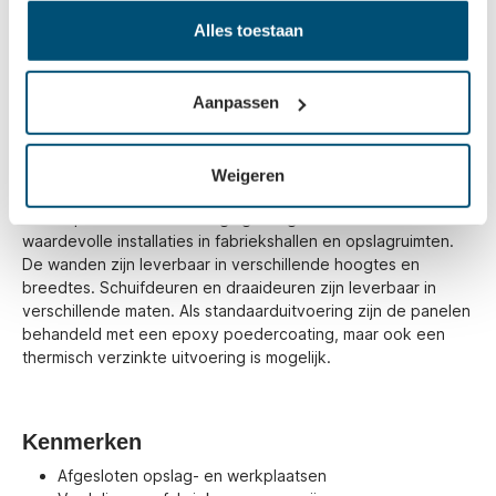
Alles toestaan
Industriële gaaswanden - veilige
afscheiding en opslagafscherming
Gaaswanden voor het creëren van een modulaire inrichting
Aanpassen
voor opslagplaatsen en werkomgevingen. Belangrijk is
eveneens het verzekeren van een veilige omgeving voor
personeel en materiaal. De separatiewanden zijn
Weigeren
vervaardigd uit staal en daardoor zeer stabiel. Ze zijn
ontworpen voor de beveiliging van goederen en
waardevolle installaties in fabriekshallen en opslagruimten.
De wanden zijn leverbaar in verschillende hoogtes en
breedtes. Schuifdeuren en draaideuren zijn leverbaar in
verschillende maten. Als standaarduitvoering zijn de panelen
behandeld met een epoxy poedercoating, maar ook een
thermisch verzinkte uitvoering is mogelijk.
Kenmerken
Afgesloten opslag- en werkplaatsen