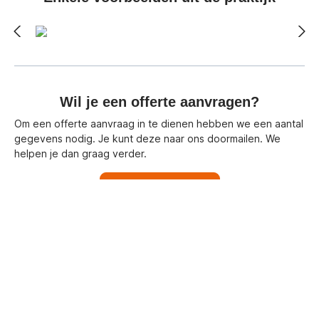
Wil je een offerte aanvragen?
Om een offerte aanvraag in te dienen hebben we een aantal
gegevens nodig. Je kunt deze naar ons doormailen. We
helpen je dan graag verder.
Neem contact op
Ben je op zoek naar een jaarlijkse
keuring?
Wij kunnen tevens de
verplichte jaarlijkse keuring
van
jouw magazijnstellingen op ons nemen. Neem daarvoor