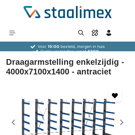
Voor
15:00
besteld, morgen in huis
Gratis verzending vanaf
€300,-
30 dagen
bedenktijd
Deskundig
advies
Draagarmstelling enkelzijdig -
4000x7100x1400 - antraciet