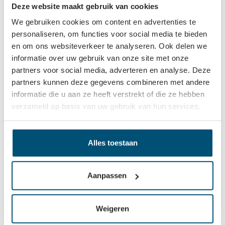
Hoogte
4000 mm
Deze website maakt gebruik van cookies
We gebruiken cookies om content en advertenties te
personaliseren, om functies voor social media te bieden
en om ons websiteverkeer te analyseren. Ook delen we
Beschrijving
informatie over uw gebruik van onze site met onze
Deze zware draagarmstelling enkelzijdig met afmetingen
partners voor social media, adverteren en analyse. Deze
4000x7100x1400 mm is ontwikkeld voor de opslag van
partners kunnen deze gegevens combineren met andere
langgoed in magazi…
Meer
informatie die u aan ze heeft verstrekt of die ze hebben
Eigenschappen
verzameld op basis van uw gebruik van hun services.
Gerelateerd
Alles toestaan
Aanpassen
Weigeren